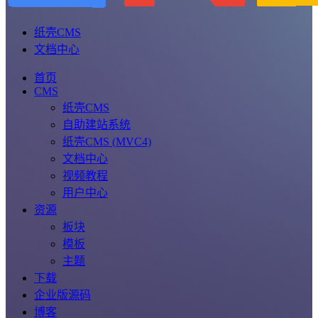
纸壳CMS
文档中心
首页
CMS
纸壳CMS
自助建站系统
纸壳CMS (MVC4)
文档中心
视频教程
用户中心
资源
板块
模板
主题
下载
企业版源码
博客