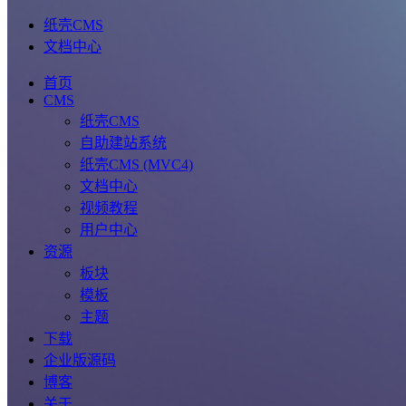
纸壳CMS
文档中心
首页
CMS
纸壳CMS
自助建站系统
纸壳CMS (MVC4)
文档中心
视频教程
用户中心
资源
板块
模板
主题
下载
企业版源码
博客
关于