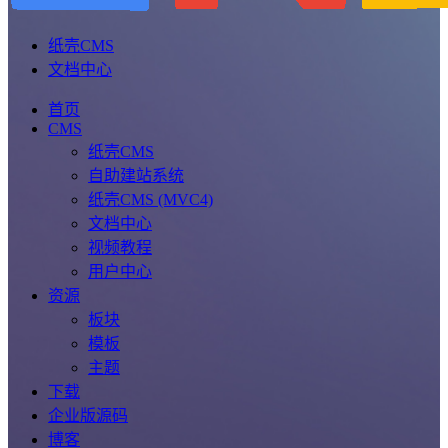
纸壳CMS
文档中心
首页
CMS
纸壳CMS
自助建站系统
纸壳CMS (MVC4)
文档中心
视频教程
用户中心
资源
板块
模板
主题
下载
企业版源码
博客