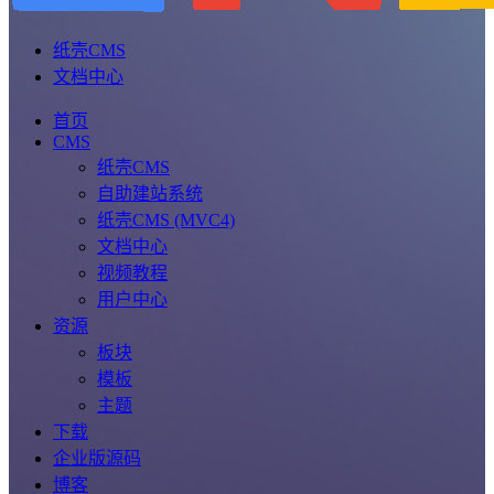
纸壳CMS
文档中心
首页
CMS
纸壳CMS
自助建站系统
纸壳CMS (MVC4)
文档中心
视频教程
用户中心
资源
板块
模板
主题
下载
企业版源码
博客