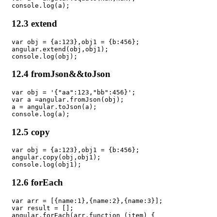
12.3 extend
var obj = {a:123},obj1 = {b:456};

angular.extend(obj,obj1);

12.4 fromJson&&toJson
var obj = '{"aa":123,"bb":456}';

var a =angular.fromJson(obj);

a = angular.toJson(a);

12.5 copy
var obj = {a:123},obj1 = {b:456};

angular.copy(obj,obj1);

12.6 forEach
var arr = [{name:1},{name:2},{name:3}];

var result = [];

angular.forEach(arr,function (item) {
