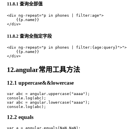
11.8.1 查询全部值
<div ng-repeat="p in phones | filter:age">

    {{p.name}}

11.8.2 查询全指定字段
<div ng-repeat="p in phones | filter:{age:query}">">

    {{p.name}}

12.angular常用工具方法
12.1 uppercase&&lowercase
var abc = angular.uppercase("aaaa");

console.log(abc);

var abc = angular.lowercase("aaaa");

12.2 equals
var a = angular.equals(NaN,NaN);
