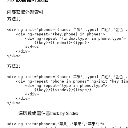
内部获取外部索引
方法1：
<div ng-init="phones=[{name:'苹果',type:['白色','金色'
    <div ng-repeat="(key,phone) in phones">

        <div ng-repeat="(index,type) in phone.type">

            {{key}}{{index}}{{type}}

        </div>

    </div>

方法2：
<div ng-init="phones=[{name:'苹果',type:['白色','金色'
    <div ng-repeat="phone in phones" ng-init="key=$in
        <div ng-repeat="type in phone.type">

            {{key}}{{$index}}{{type}}

        </div>

    </div>

遍历数组需注意track by $index
<div ng-init="phones=['苹果','苹果','苹果']">
