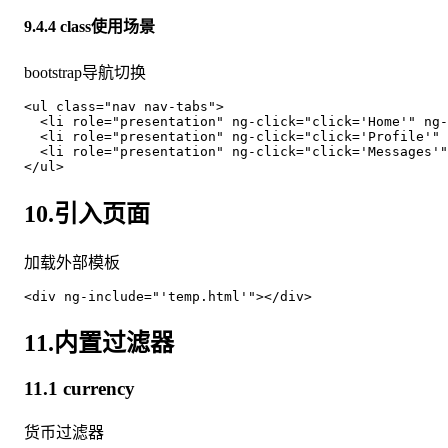
9.4.4 class使用场景
bootstrap导航切换
<ul class="nav nav-tabs">

  <li role="presentation" ng-click="click='Home'" ng-
  <li role="presentation" ng-click="click='Profile'" 
  <li role="presentation" ng-click="click='Messages'"
10.引入页面
加载外部模板
11.内置过滤器
11.1 currency
货币过滤器