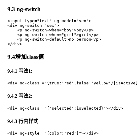
9.3 ng-switch
<input type="text" ng-model="sex">

<div ng-switch="sex">

    <p ng-switch-when="boy">boy</p>

    <p ng-switch-when="girl">girl</p>

    <p ng-switch-default>no person</p>

9.4增加class值
9.4.1 写法1:
9.4.2 写法2:
9.4.3 行内样式