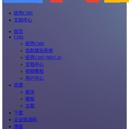
纸壳CMS
文档中心
首页
CMS
纸壳CMS
自助建站系统
纸壳CMS (MVC4)
文档中心
视频教程
用户中心
资源
板块
模板
主题
下载
企业版源码
博客