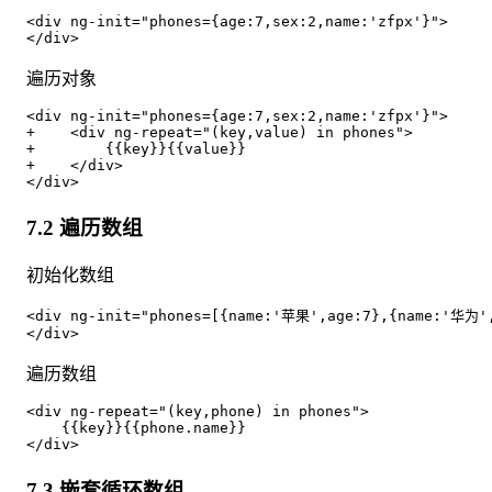
<div ng-init="phones={age:7,sex:2,name:'zfpx'}">

遍历对象
<div ng-init="phones={age:7,sex:2,name:'zfpx'}">

+    <div ng-repeat="(key,value) in phones">

+        {{key}}{{value}}

+    </div>

7.2 遍历数组
初始化数组
<div ng-init="phones=[{name:'苹果',age:7},{name:'华为',a
遍历数组
<div ng-repeat="(key,phone) in phones">

    {{key}}{{phone.name}}

7.3 嵌套循环数组