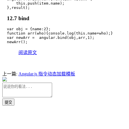
    this.push(item.name);

12.7 bind
var obj = {name:2};

function arr(who){console.log(this.name+who);}

var newArr =  angular.bind(obj,arr,1);

阅读原文
上一篇:
Angular.js 指令动态加载模板