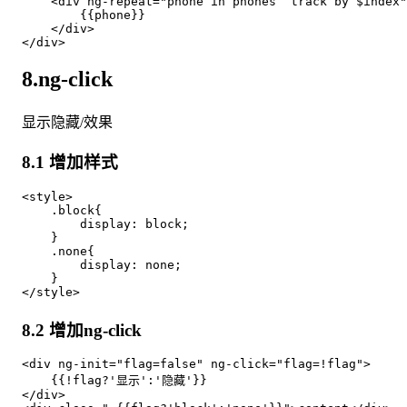
    <div ng-repeat="phone in phones  track by $index"
        {{phone}}

    </div>

8.ng-click
显示隐藏/效果
8.1 增加样式
<style>

    .block{

        display: block;

    }

    .none{

        display: none;

    }

8.2 增加ng-click
<div ng-init="flag=false" ng-click="flag=!flag">

    {{!flag?'显示':'隐藏'}}

</div>
