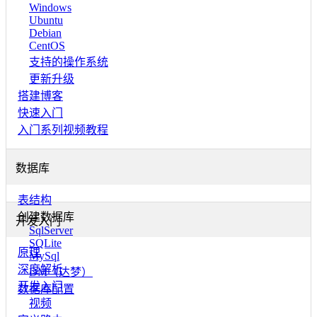
Windows
Ubuntu
Debian
CentOS
支持的操作系统
更新升级
搭建博客
快速入门
入门系列视频教程
数据库
表结构
创建数据库
开发入门
SqlServer
SQLite
原理
MySql
深度解析
DM（达梦）
开发入门
数据库配置
视频