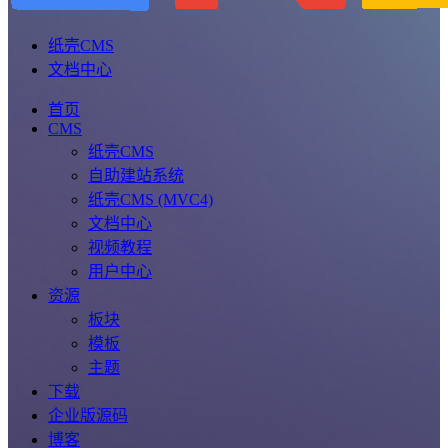
纸壳CMS
文档中心
首页
CMS
纸壳CMS
自助建站系统
纸壳CMS (MVC4)
文档中心
视频教程
用户中心
资源
板块
模板
主题
下载
企业版源码
博客