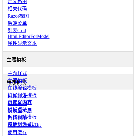
定义路由
相关代码
Razor视图
后端菜单
列表Grid
Html.EditorForModel
属性显示文本
主题模板
主题样式
主题模板
程序扩展
在线编辑模板
扩展组件模板
组件开发
自定义内容
插件扩展
模板语法
仪表盘扩展
制作网站模板
角色权限
模板组件扩展
自定义表单扩展
使用缓存