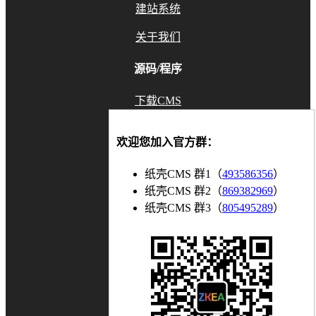
建站系统
关于我们
源码/程序
下载CMS
GitHub
欢迎您加入官方群：
Gitee
纸壳CMS 群1（
493586356
）
联系我们
纸壳CMS 群2（
869382969
）
纸壳CMS 群3（
805495289
）
知乎
博客
bilibili
微信公众号