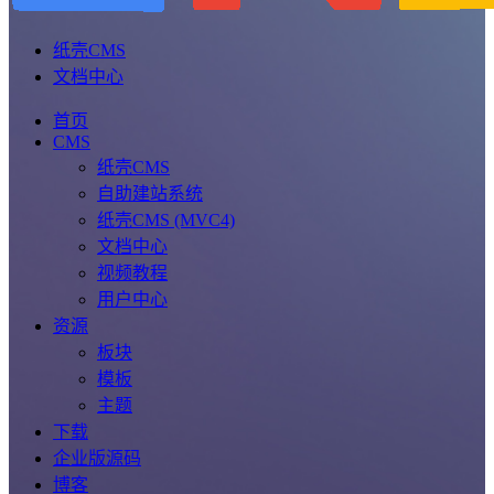
纸壳CMS
文档中心
首页
CMS
纸壳CMS
自助建站系统
纸壳CMS (MVC4)
文档中心
视频教程
用户中心
资源
板块
模板
主题
下载
企业版源码
博客