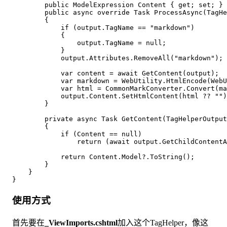
        public ModelExpression Content { get; set; }

        public async override Task ProcessAsync(TagHe
        {

            if (output.TagName == "markdown")

            {

                output.TagName = null;

            }

            output.Attributes.RemoveAll("markdown");

            var content = await GetContent(output);

            var markdown = WebUtility.HtmlEncode(WebU
            var html = CommonMarkConverter.Convert(ma
            output.Content.SetHtmlContent(html ?? "")
        }

        private async Task
 GetContent(TagHelperOutput
        {

            if (Content == null)

                return (await output.GetChildContentA
            return Content.Model?.ToString();

        }

    }

使用方式
首先要在
_ViewImports.cshtml
加入这个TagHelper，像这