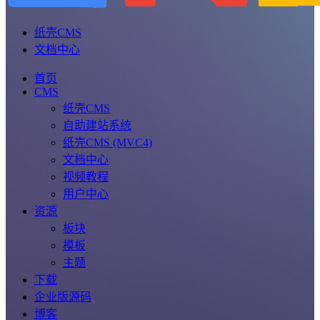
纸壳CMS
文档中心
首页
CMS
纸壳CMS
自助建站系统
纸壳CMS (MVC4)
文档中心
视频教程
用户中心
资源
板块
模板
主题
下载
企业版源码
博客