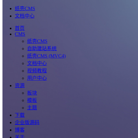
纸壳CMS
文档中心
首页
CMS
纸壳CMS
自助建站系统
纸壳CMS (MVC4)
文档中心
视频教程
用户中心
资源
板块
模板
主题
下载
企业版源码
博客
关于