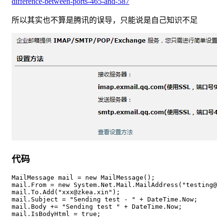
difference-between-ports-465-and-587
所以其实也不算是腾讯的误导，只能说是自己知识不足
代码
MailMessage mail = new MailMessage();

mail.From = new System.Net.Mail.MailAddress("testing@
mail.To.Add("xxx@zkea.xin");

mail.Subject = "Sending test - " + DateTime.Now;

mail.Body += "Sending test " + DateTime.Now;

mail.IsBodyHtml = true;
