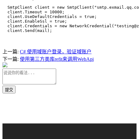
SmtpClient client = new SmtpClient("smtp.exmail.qq.co
client.Timeout = 10000;

client.UseDefaultCredentials = true;

client.EnableSsl = true;

client.Credentials = new NetworkCredential("testing@z
上一篇:
C# 使用域账户登录，验证域账户
下一篇:
使用第三方类库refit来调用WebApi