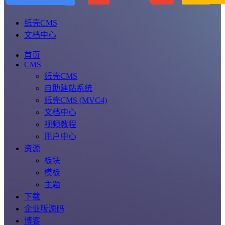
纸壳CMS
文档中心
首页
CMS
纸壳CMS
自助建站系统
纸壳CMS (MVC4)
文档中心
视频教程
用户中心
资源
板块
模板
主题
下载
企业版源码
博客