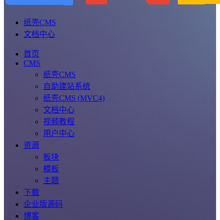
纸壳CMS
文档中心
首页
CMS
纸壳CMS
自助建站系统
纸壳CMS (MVC4)
文档中心
视频教程
用户中心
资源
板块
模板
主题
下载
企业版源码
博客