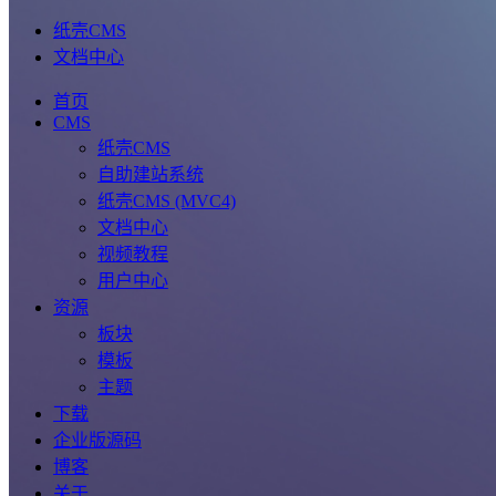
纸壳CMS
文档中心
首页
CMS
纸壳CMS
自助建站系统
纸壳CMS (MVC4)
文档中心
视频教程
用户中心
资源
板块
模板
主题
下载
企业版源码
博客
关于