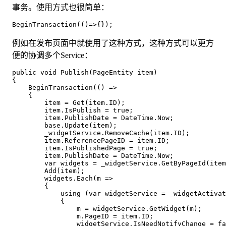
事务。使用方式也很简单：
BeginTransaction(()=>{});
例如在发布页面中就使用了这种方式，这种方式可以更方
便的协调多个Service：
public void Publish(PageEntity item)

{

    BeginTransaction(() =>

    {

        item = Get(item.ID);

        item.IsPublish = true;

        item.PublishDate = DateTime.Now;

        base.Update(item);

        _widgetService.RemoveCache(item.ID);

        item.ReferencePageID = item.ID;

        item.IsPublishedPage = true;

        item.PublishDate = DateTime.Now;

        var widgets = _widgetService.GetByPageId(item
        Add(item);

        widgets.Each(m =>

        {

            using (var widgetService = _widgetActivat
            {

                m = widgetService.GetWidget(m);

                m.PageID = item.ID;

                widgetService.IsNeedNotifyChange = fa