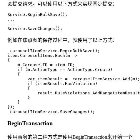
会提交请求。可以使用以下方式来实现同步提交：
Service.BeginBulkSave();
...
...
Service.SaveChanges();
例如在焦点图的保存过程中，就使用了以上方式：
_carouselItemService.BeginBulkSave();

item.CarouselItems.Each(m =>

{

    m.CarouselID = item.ID;

    if (m.ActionType == ActionType.Create)

    {

        var itemResult = _carouselItemService.Add(m);

        if (itemResult.HasViolation)

        {

            result.RuleViolations.AddRange(itemResult
        }

    }

});

BeginTransaction
使用事务的第二种方式是使用BeginTransaction来开始一个