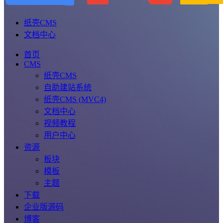
纸壳CMS
文档中心
首页
CMS
纸壳CMS
自助建站系统
纸壳CMS (MVC4)
文档中心
视频教程
用户中心
资源
板块
模板
主题
下载
企业版源码
博客