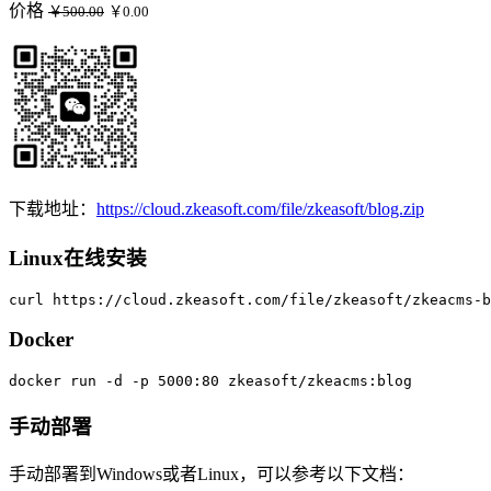
价格
￥500.00
￥0.00
下载地址：
https://cloud.zkeasoft.com/file/zkeasoft/blog.zip
Linux在线安装
curl https://cloud.zkeasoft.com/file/zkeasoft/zkeacms-b
Docker
docker run -d -p 5000:80 zkeasoft/zkeacms:blog
手动部署
手动部署到Windows或者Linux，可以参考以下文档：