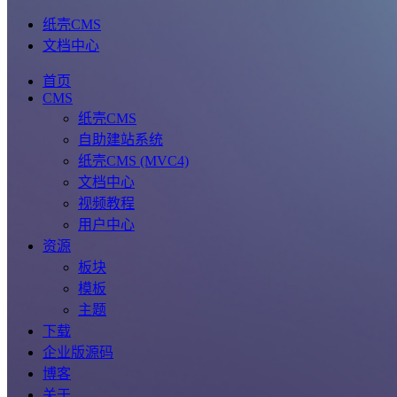
纸壳CMS
文档中心
首页
CMS
纸壳CMS
自助建站系统
纸壳CMS (MVC4)
文档中心
视频教程
用户中心
资源
板块
模板
主题
下载
企业版源码
博客
关于