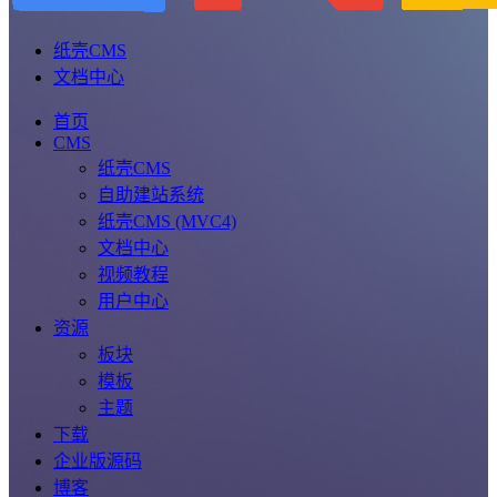
纸壳CMS
文档中心
首页
CMS
纸壳CMS
自助建站系统
纸壳CMS (MVC4)
文档中心
视频教程
用户中心
资源
板块
模板
主题
下载
企业版源码
博客