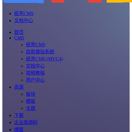
纸壳CMS
文档中心
首页
CMS
纸壳CMS
自助建站系统
纸壳CMS (MVC4)
文档中心
视频教程
用户中心
资源
板块
模板
主题
下载
企业版源码
博客