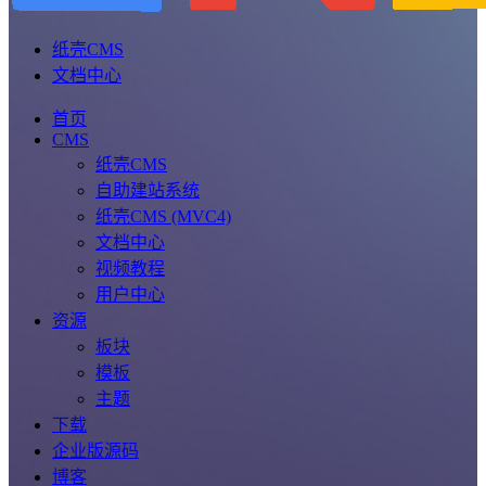
纸壳CMS
文档中心
首页
CMS
纸壳CMS
自助建站系统
纸壳CMS (MVC4)
文档中心
视频教程
用户中心
资源
板块
模板
主题
下载
企业版源码
博客