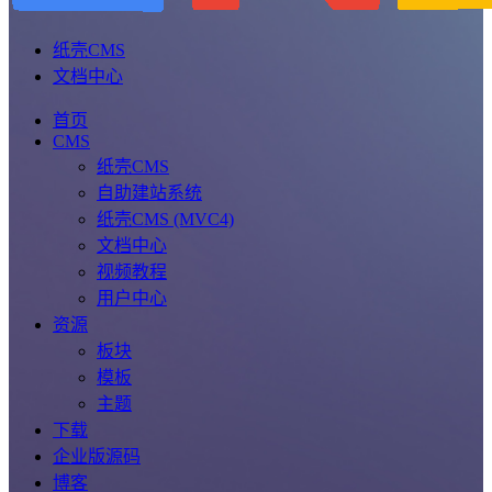
纸壳CMS
文档中心
首页
CMS
纸壳CMS
自助建站系统
纸壳CMS (MVC4)
文档中心
视频教程
用户中心
资源
板块
模板
主题
下载
企业版源码
博客