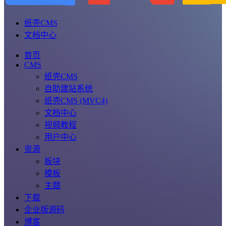
纸壳CMS
文档中心
首页
CMS
纸壳CMS
自助建站系统
纸壳CMS (MVC4)
文档中心
视频教程
用户中心
资源
板块
模板
主题
下载
企业版源码
博客