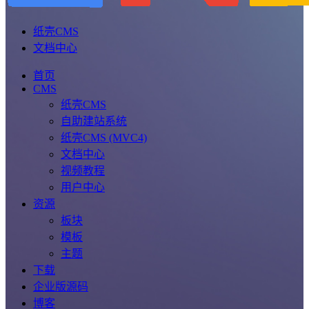
纸壳CMS
文档中心
首页
CMS
纸壳CMS
自助建站系统
纸壳CMS (MVC4)
文档中心
视频教程
用户中心
资源
板块
模板
主题
下载
企业版源码
博客