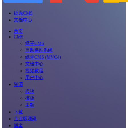
纸壳CMS
文档中心
首页
CMS
纸壳CMS
自助建站系统
纸壳CMS (MVC4)
文档中心
视频教程
用户中心
资源
板块
模板
主题
下载
企业版源码
博客