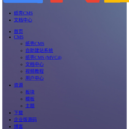
纸壳CMS
文档中心
首页
CMS
纸壳CMS
自助建站系统
纸壳CMS (MVC4)
文档中心
视频教程
用户中心
资源
板块
模板
主题
下载
企业版源码
博客