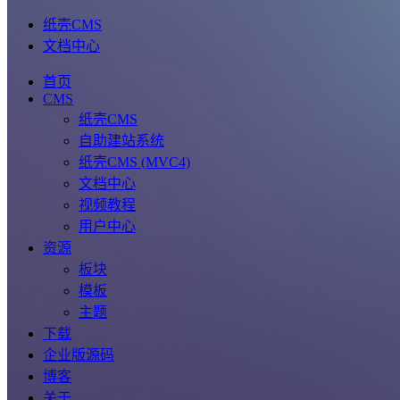
纸壳CMS
文档中心
首页
CMS
纸壳CMS
自助建站系统
纸壳CMS (MVC4)
文档中心
视频教程
用户中心
资源
板块
模板
主题
下载
企业版源码
博客
关于