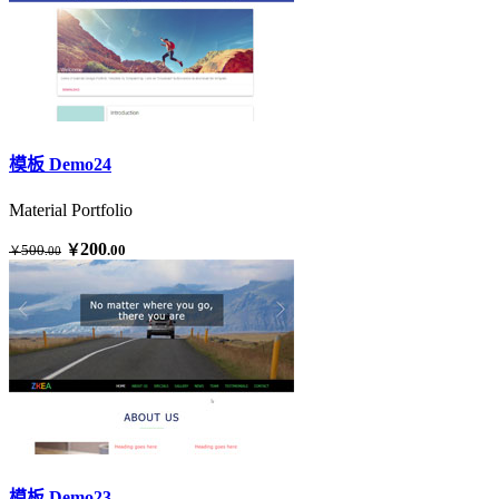
模板 Demo24
Material Portfolio
200
500
￥
.00
￥
.00
模板 Demo23