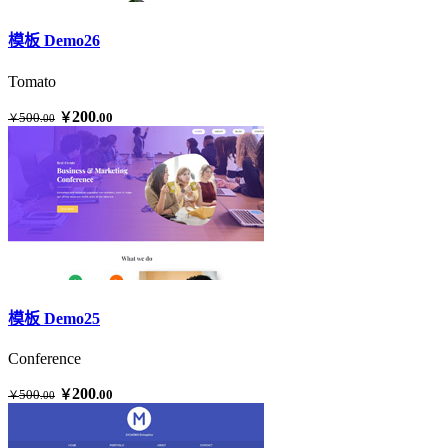
模板 Demo26
Tomato
200
500
￥
.00
￥
.00
模板 Demo25
Conference
200
500
￥
.00
￥
.00