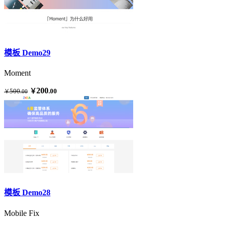
模板 Demo29
Moment
200
500
￥
.00
￥
.00
模板 Demo28
Mobile Fix