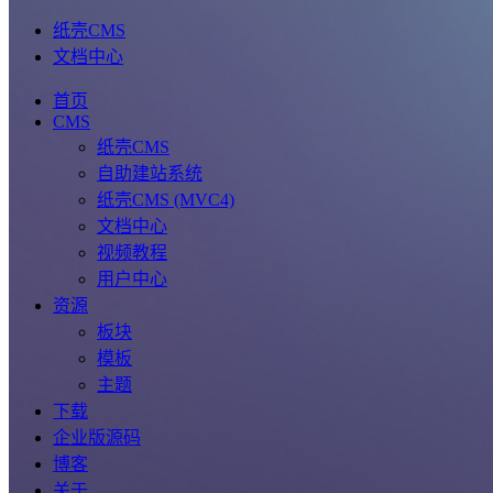
纸壳CMS
文档中心
首页
CMS
纸壳CMS
自助建站系统
纸壳CMS (MVC4)
文档中心
视频教程
用户中心
资源
板块
模板
主题
下载
企业版源码
博客
关于