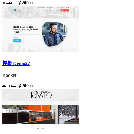
200
500
￥
.00
￥
.00
模板 Demo27
Booker
200
500
￥
.00
￥
.00