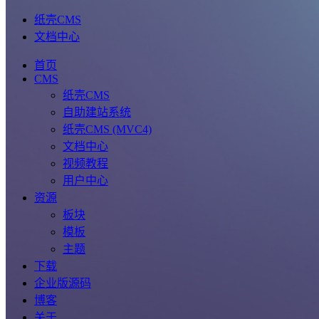
纸壳CMS
文档中心
首页
CMS
纸壳CMS
自助建站系统
纸壳CMS (MVC4)
文档中心
视频教程
用户中心
资源
板块
模板
主题
下载
企业版源码
博客
关于