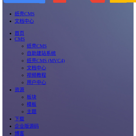
纸壳CMS
文档中心
首页
CMS
纸壳CMS
自助建站系统
纸壳CMS (MVC4)
文档中心
视频教程
用户中心
资源
板块
模板
主题
下载
企业版源码
博客