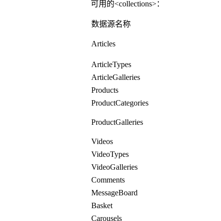
可用的<collections>：
数据源名称
Articles
ArticleTypes
ArticleGalleries
Products
ProductCategories
ProductGalleries
Videos
VideoTypes
VideoGalleries
Comments
MessageBoard
Basket
Carousels