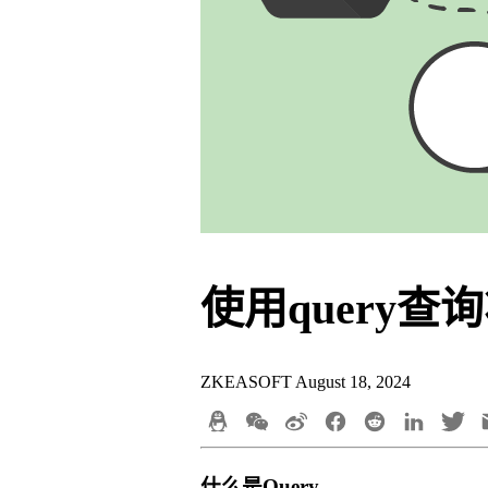
使用query
ZKEASOFT
August 18, 2024
什么是Query