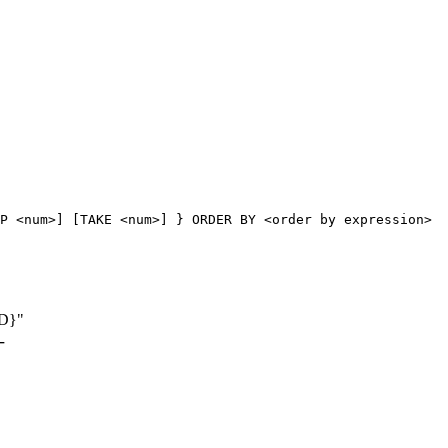
P <num>] [TAKE <num>] } ORDER BY <order by expression>

}"
一