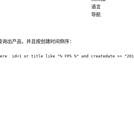
语言
导航
查询出产品，并且按创建时间倒序：
ere  id=1 or title like "% FPS %" and createdate >= "201