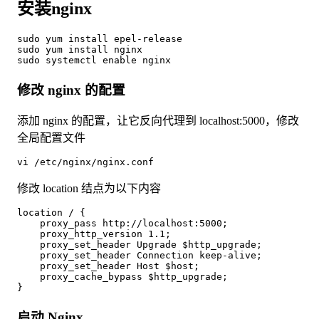
安装nginx
sudo yum install epel-release

sudo yum install nginx

修改 nginx 的配置
添加 nginx 的配置，让它反向代理到 localhost:5000，修改
全局配置文件
vi /etc/nginx/nginx.conf 
修改
location 结点为以下内容
location / {

    proxy_pass http://localhost:5000;

    proxy_http_version 1.1;

    proxy_set_header Upgrade $http_upgrade;

    proxy_set_header Connection keep-alive;

    proxy_set_header Host $host;

    proxy_cache_bypass $http_upgrade;

启动 Nginx