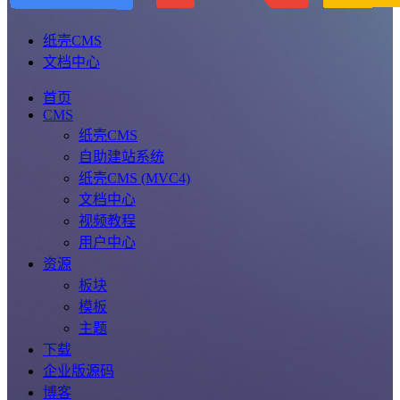
纸壳CMS
文档中心
首页
CMS
纸壳CMS
自助建站系统
纸壳CMS (MVC4)
文档中心
视频教程
用户中心
资源
板块
模板
主题
下载
企业版源码
博客