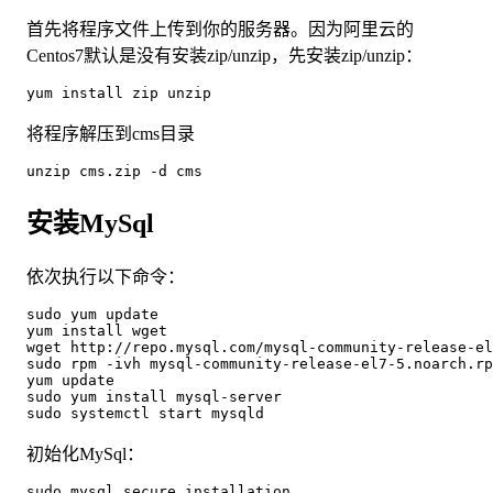
首先将程序文件上传到你的服务器。因为阿里云的
Centos7默认是没有安装zip/unzip，先安装zip/unzip：
yum install zip unzip
将程序解压到cms目录
unzip cms.zip -d cms
安装MySql
依次执行以下命令：
sudo yum update
yum install wget
wget http://repo.mysql.com/mysql-community-release-el
sudo rpm -ivh mysql-community-release-el7-5.noarch.rp
yum update
sudo yum install mysql-server
sudo systemctl start mysqld
初始化MySql：
sudo mysql_secure_installation