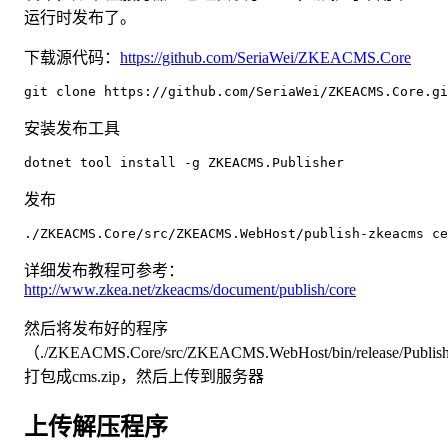
运行时发布了。
下载源代码：
https://github.com/SeriaWei/ZKEACMS.Core
git clone https://github.com/SeriaWei/ZKEACMS.Core.gi
安装发布工具
dotnet tool install -g ZKEACMS.Publisher
发布
./ZKEACMS.Core/src/ZKEACMS.WebHost/publish-zkeacms ce
详细发布教程可参考：
http://www.zkea.net/zkeacms/document/publish/core
然后将发布好的程序
（./ZKEACMS.Core/src/ZKEACMS.WebHost/bin/release/Publis
打包成cms.zip，然后上传到服务器
上传解压程序