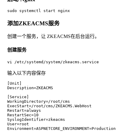
sudo systemctl start nginx
添加ZKEACMS服务
创建一个服务，让 ZKEACMS在后台运行。
创建服务
vi /etc/systemd/system/zkeacms.service
输入以下内容保存
[Unit]

Description=ZKEACMS

[Service]

WorkingDirectory=/root/cms

ExecStart=/root/cms/ZKEACMS.WebHost

Restart=always

RestartSec=10

SyslogIdentifier=zkeacms

User=root

Environment=ASPNETCORE_ENVIRONMENT=Production 
