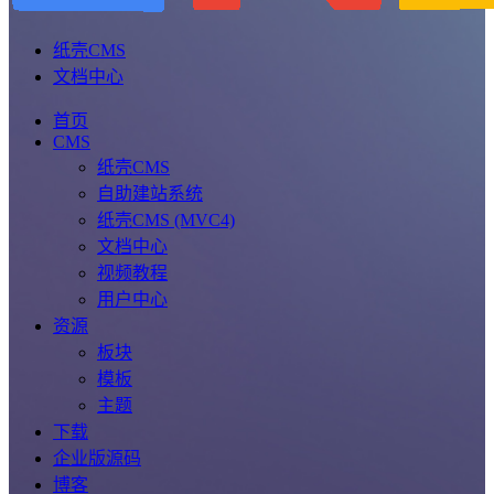
纸壳CMS
文档中心
首页
CMS
纸壳CMS
自助建站系统
纸壳CMS (MVC4)
文档中心
视频教程
用户中心
资源
板块
模板
主题
下载
企业版源码
博客