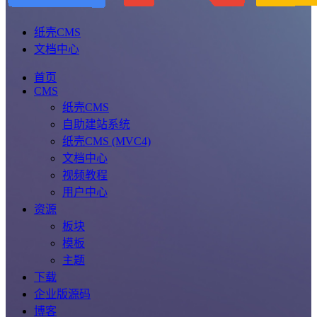
纸壳CMS
文档中心
首页
CMS
纸壳CMS
自助建站系统
纸壳CMS (MVC4)
文档中心
视频教程
用户中心
资源
板块
模板
主题
下载
企业版源码
博客