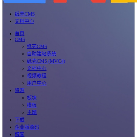
纸壳CMS
文档中心
首页
CMS
纸壳CMS
自助建站系统
纸壳CMS (MVC4)
文档中心
视频教程
用户中心
资源
板块
模板
主题
下载
企业版源码
博客