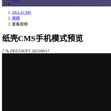
ZKEACMS
视频
查看视频
纸壳CMS手机模式预览
7.7k
ZKEASOFT
2023/06/17