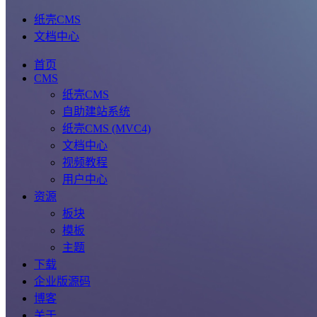
纸壳CMS
文档中心
首页
CMS
纸壳CMS
自助建站系统
纸壳CMS (MVC4)
文档中心
视频教程
用户中心
资源
板块
模板
主题
下载
企业版源码
博客
关于