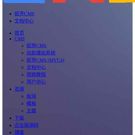
纸壳CMS
文档中心
首页
CMS
纸壳CMS
自助建站系统
纸壳CMS (MVC4)
文档中心
视频教程
用户中心
资源
板块
模板
主题
下载
企业版源码
博客