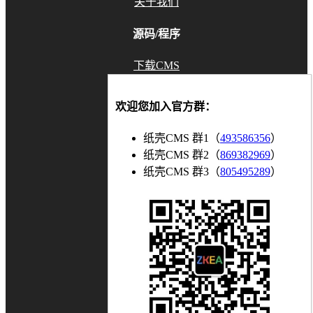
关于我们
源码/程序
下载CMS
GitHub
欢迎您加入官方群：
Gitee
纸壳CMS 群1（
493586356
）
联系我们
纸壳CMS 群2（
869382969
）
纸壳CMS 群3（
805495289
）
知乎
博客
bilibili
微信公众号