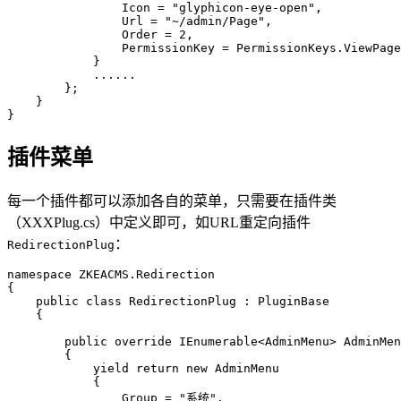
                Icon = "glyphicon-eye-open",

                Url = "~/admin/Page",

                Order = 2,

                PermissionKey = PermissionKeys.ViewPage

            }

            ......

        };

    }

插件菜单
每一个插件都可以添加各自的菜单，只需要在插件类
（XXXPlug.cs）中定义即可，如URL重定向插件
：
RedirectionPlug
namespace ZKEACMS.Redirection

{

    public class RedirectionPlug : PluginBase

    {

        public override IEnumerable<AdminMenu> AdminMen
        {

            yield return new AdminMenu

            {

                Group = "系统",
