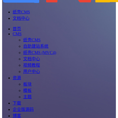
纸壳CMS
文档中心
首页
CMS
纸壳CMS
自助建站系统
纸壳CMS (MVC4)
文档中心
视频教程
用户中心
资源
板块
模板
主题
下载
企业版源码
博客