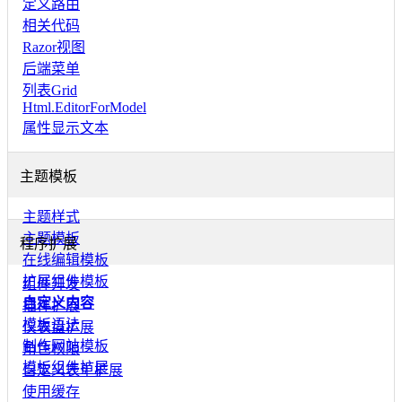
定义路由
相关代码
Razor视图
后端菜单
列表Grid
Html.EditorForModel
属性显示文本
主题模板
主题样式
主题模板
程序扩展
在线编辑模板
扩展组件模板
组件开发
自定义内容
插件扩展
模板语法
仪表盘扩展
制作网站模板
角色权限
模板组件扩展
自定义表单扩展
使用缓存