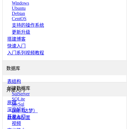
Windows
Ubuntu
Debian
CentOS
支持的操作系统
更新升级
搭建博客
快速入门
入门系列视频教程
数据库
表结构
创建数据库
开发入门
SqlServer
SQLite
原理
MySql
深度解析
DM（达梦）
开发入门
数据库配置
视频