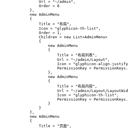
                Url = "~/admin",

                Order = 0

            },

            new AdminMenu

            {

                Title = "布局",

                Icon = "glyphicon-th-list",

                Order = 1,

                Children = new List<AdminMenu>

                {

                    new AdminMenu

                    {

                        Title = "布局列表",

                        Url = "~/admin/Layout",

                        Icon = "glyphicon-align-justify
                        PermissionKey = PermissionKeys.
                    },

                    new AdminMenu

                    {

                        Title = "布局内容",

                        Url = "~/admin/Layout/LayoutWid
                        Icon = "glyphicon-th-list",

                        PermissionKey = PermissionKeys.
                    }

                }

            },

            new AdminMenu

            {

                Title = "页面",
