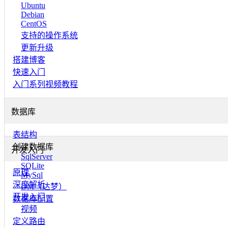
Ubuntu
Debian
CentOS
支持的操作系统
更新升级
搭建博客
快速入门
入门系列视频教程
数据库
表结构
创建数据库
开发入门
SqlServer
SQLite
原理
MySql
深度解析
DM（达梦）
开发入门
数据库配置
视频
定义路由