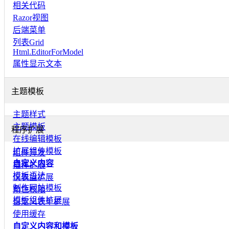
相关代码
Razor视图
后端菜单
列表Grid
Html.EditorForModel
属性显示文本
主题模板
主题样式
主题模板
程序扩展
在线编辑模板
扩展组件模板
组件开发
自定义内容
插件扩展
模板语法
仪表盘扩展
制作网站模板
角色权限
模板组件扩展
自定义表单扩展
使用缓存
自定义内容和模板