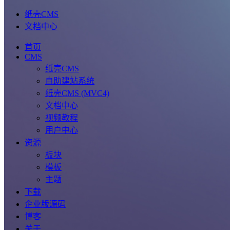
纸壳CMS
文档中心
首页
CMS
纸壳CMS
自助建站系统
纸壳CMS (MVC4)
文档中心
视频教程
用户中心
资源
板块
模板
主题
下载
企业版源码
博客
关于