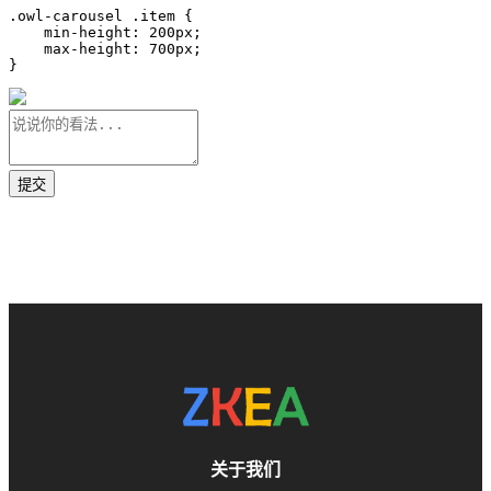
.owl-carousel .item {

    min-height: 200px;

    max-height: 700px;

}
关于我们