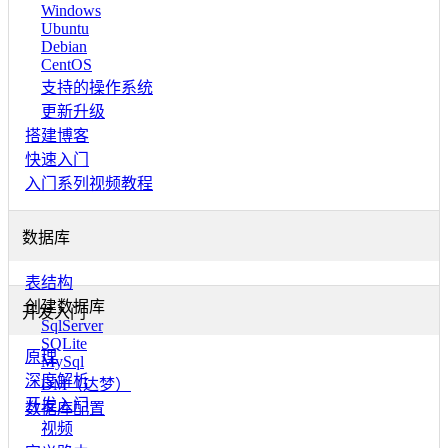
Windows
Ubuntu
Debian
CentOS
支持的操作系统
更新升级
搭建博客
快速入门
入门系列视频教程
数据库
表结构
创建数据库
开发入门
SqlServer
SQLite
原理
MySql
深度解析
DM（达梦）
开发入门
数据库配置
视频