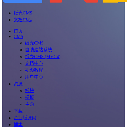
纸壳CMS
文档中心
首页
CMS
纸壳CMS
自助建站系统
纸壳CMS (MVC4)
文档中心
视频教程
用户中心
资源
板块
模板
主题
下载
企业版源码
博客