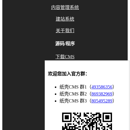
内容管理系统
建站系统
关于我们
源码/程序
下载CMS
GitHub
欢迎您加入官方群：
Gitee
纸壳CMS 群1（
493586356
）
联系我们
纸壳CMS 群2（
869382969
）
纸壳CMS 群3（
805495289
）
知乎
博客
bilibili