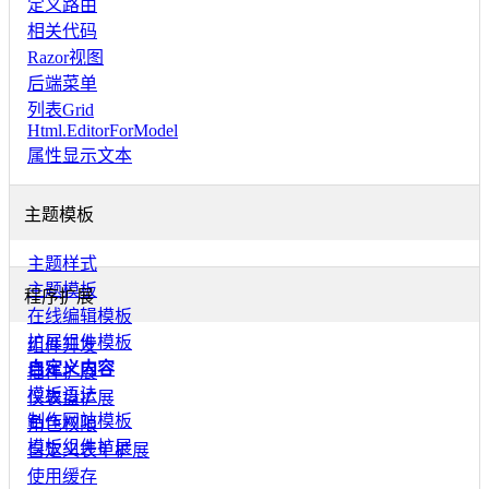
定义路由
相关代码
Razor视图
后端菜单
列表Grid
Html.EditorForModel
属性显示文本
主题模板
主题样式
主题模板
程序扩展
在线编辑模板
扩展组件模板
组件开发
自定义内容
插件扩展
模板语法
仪表盘扩展
制作网站模板
角色权限
模板组件扩展
自定义表单扩展
使用缓存