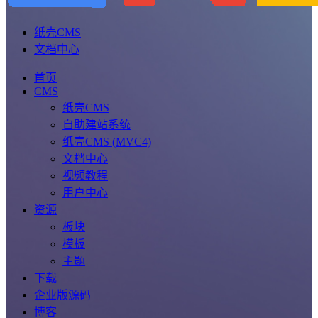
纸壳CMS
文档中心
首页
CMS
纸壳CMS
自助建站系统
纸壳CMS (MVC4)
文档中心
视频教程
用户中心
资源
板块
模板
主题
下载
企业版源码
博客