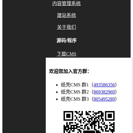
内容管理系统
建站系统
关于我们
源码/程序
下载CMS
GitHub
欢迎您加入官方群：
Gitee
纸壳CMS 群1（
493586356
）
联系我们
纸壳CMS 群2（
869382969
）
纸壳CMS 群3（
805495289
）
知乎
博客
bilibili