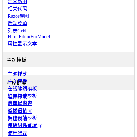
定义路由
相关代码
Razor视图
后端菜单
列表Grid
Html.EditorForModel
属性显示文本
主题模板
主题样式
主题模板
程序扩展
在线编辑模板
扩展组件模板
组件开发
自定义内容
插件扩展
模板语法
仪表盘扩展
制作网站模板
角色权限
模板组件扩展
自定义表单扩展
使用缓存