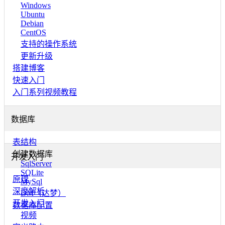
Windows
Ubuntu
Debian
CentOS
支持的操作系统
更新升级
搭建博客
快速入门
入门系列视频教程
数据库
表结构
创建数据库
开发入门
SqlServer
SQLite
原理
MySql
深度解析
DM（达梦）
开发入门
数据库配置
视频