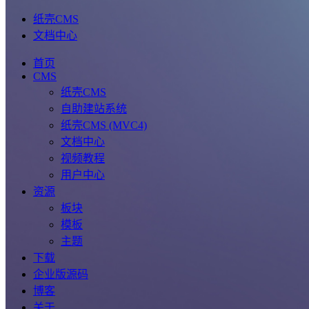
纸壳CMS
文档中心
首页
CMS
纸壳CMS
自助建站系统
纸壳CMS (MVC4)
文档中心
视频教程
用户中心
资源
板块
模板
主题
下载
企业版源码
博客
关于