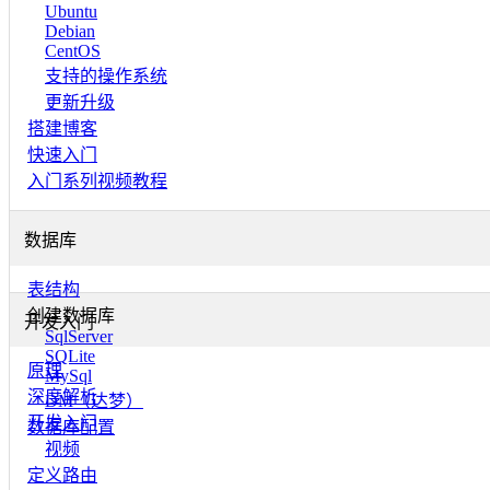
Ubuntu
Debian
CentOS
支持的操作系统
更新升级
搭建博客
快速入门
入门系列视频教程
数据库
表结构
创建数据库
开发入门
SqlServer
SQLite
原理
MySql
深度解析
DM（达梦）
开发入门
数据库配置
视频
定义路由