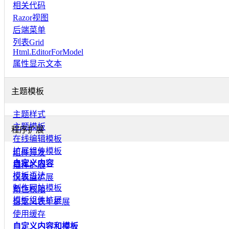
相关代码
Razor视图
后端菜单
列表Grid
Html.EditorForModel
属性显示文本
主题模板
主题样式
主题模板
程序扩展
在线编辑模板
扩展组件模板
组件开发
自定义内容
插件扩展
模板语法
仪表盘扩展
制作网站模板
角色权限
模板组件扩展
自定义表单扩展
使用缓存
自定义内容和模板