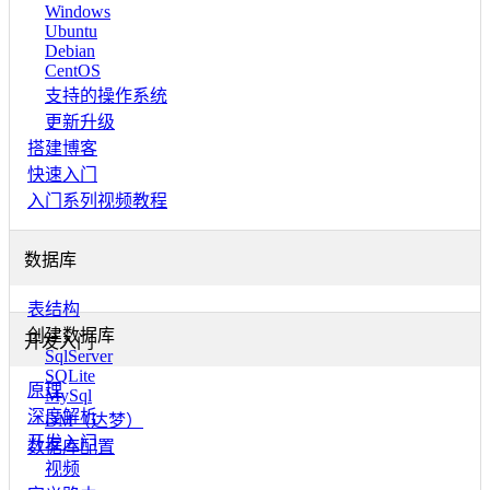
Windows
Ubuntu
Debian
CentOS
支持的操作系统
更新升级
搭建博客
快速入门
入门系列视频教程
数据库
表结构
创建数据库
开发入门
SqlServer
SQLite
原理
MySql
深度解析
DM（达梦）
开发入门
数据库配置
视频