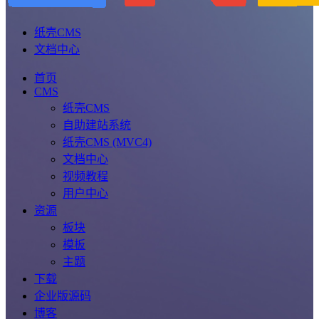
纸壳CMS
文档中心
首页
CMS
纸壳CMS
自助建站系统
纸壳CMS (MVC4)
文档中心
视频教程
用户中心
资源
板块
模板
主题
下载
企业版源码
博客