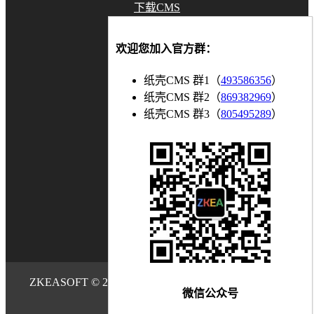
下载CMS
GitHub
欢迎您加入官方群：
Gitee
纸壳CMS 群1（
493586356
）
联系我们
纸壳CMS 群2（
869382969
）
纸壳CMS 群3（
805495289
）
知乎
博客
bilibili
微信公众号
ZKEASOFT © 2016 - 2026. All Rights Reserved. Power
微信公众号
by
ZKEACMS