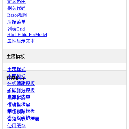
定义路由
相关代码
Razor视图
后端菜单
列表Grid
Html.EditorForModel
属性显示文本
主题模板
主题样式
主题模板
程序扩展
在线编辑模板
扩展组件模板
组件开发
自定义内容
插件扩展
模板语法
仪表盘扩展
制作网站模板
角色权限
模板组件扩展
自定义表单扩展
使用缓存