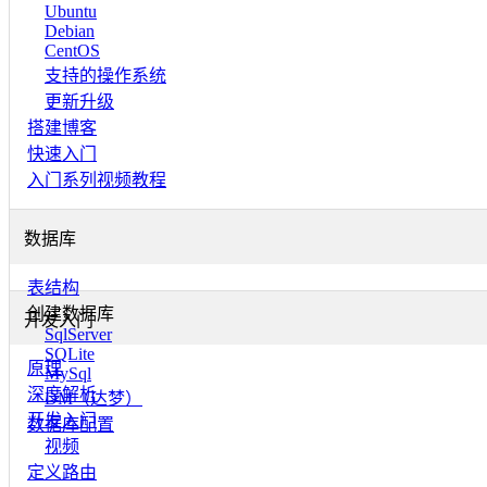
Ubuntu
Debian
CentOS
支持的操作系统
更新升级
搭建博客
快速入门
入门系列视频教程
数据库
表结构
创建数据库
开发入门
SqlServer
SQLite
原理
MySql
深度解析
DM（达梦）
开发入门
数据库配置
视频
定义路由