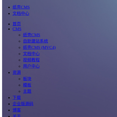
纸壳CMS
文档中心
首页
CMS
纸壳CMS
自助建站系统
纸壳CMS (MVC4)
文档中心
视频教程
用户中心
资源
板块
模板
主题
下载
企业版源码
博客
关于