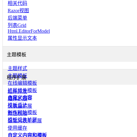
相关代码
Razor视图
后端菜单
列表Grid
Html.EditorForModel
属性显示文本
主题模板
主题样式
主题模板
程序扩展
在线编辑模板
扩展组件模板
组件开发
自定义内容
插件扩展
模板语法
仪表盘扩展
制作网站模板
角色权限
模板组件扩展
自定义表单扩展
使用缓存
自定义内容和模板