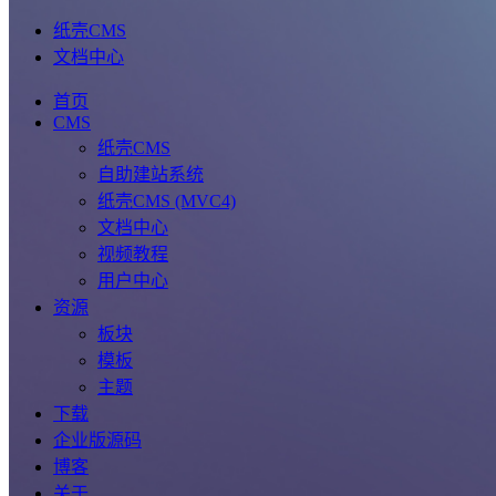
纸壳CMS
文档中心
首页
CMS
纸壳CMS
自助建站系统
纸壳CMS (MVC4)
文档中心
视频教程
用户中心
资源
板块
模板
主题
下载
企业版源码
博客
关于