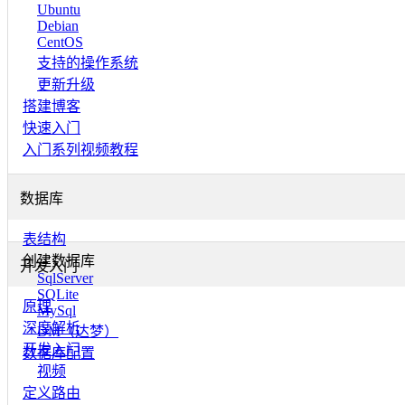
Ubuntu
Debian
CentOS
支持的操作系统
更新升级
搭建博客
快速入门
入门系列视频教程
数据库
表结构
创建数据库
开发入门
SqlServer
SQLite
原理
MySql
深度解析
DM（达梦）
开发入门
数据库配置
视频
定义路由