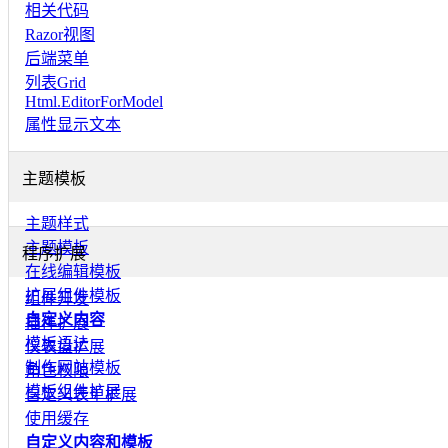
相关代码
Razor视图
后端菜单
列表Grid
Html.EditorForModel
属性显示文本
主题模板
主题样式
主题模板
程序扩展
在线编辑模板
扩展组件模板
组件开发
自定义内容
插件扩展
模板语法
仪表盘扩展
制作网站模板
角色权限
模板组件扩展
自定义表单扩展
使用缓存
自定义内容和模板