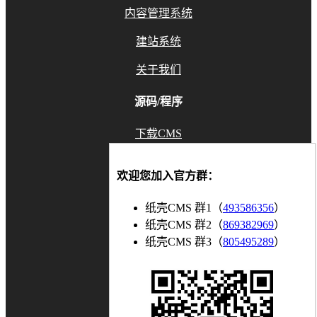
内容管理系统
建站系统
关于我们
源码/程序
下载CMS
GitHub
欢迎您加入官方群：
Gitee
纸壳CMS 群1（
493586356
）
联系我们
纸壳CMS 群2（
869382969
）
纸壳CMS 群3（
805495289
）
知乎
博客
bilibili