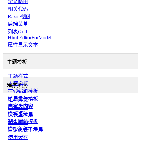
定义路由
相关代码
Razor视图
后端菜单
列表Grid
Html.EditorForModel
属性显示文本
主题模板
主题样式
主题模板
程序扩展
在线编辑模板
扩展组件模板
组件开发
自定义内容
插件扩展
模板语法
仪表盘扩展
制作网站模板
角色权限
模板组件扩展
自定义表单扩展
使用缓存