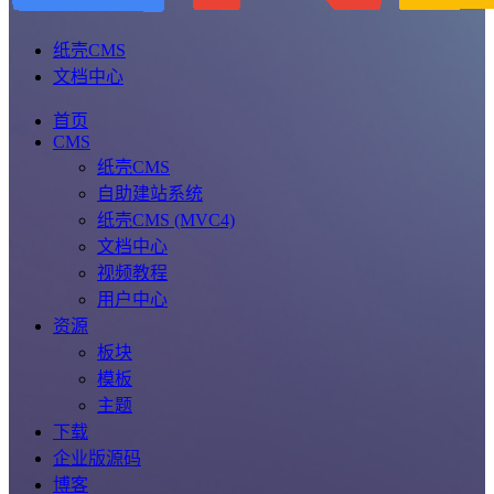
纸壳CMS
文档中心
首页
CMS
纸壳CMS
自助建站系统
纸壳CMS (MVC4)
文档中心
视频教程
用户中心
资源
板块
模板
主题
下载
企业版源码
博客