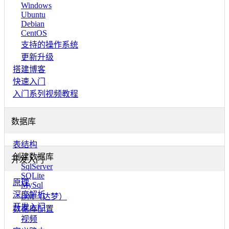
Windows
Ubuntu
Debian
CentOS
支持的操作系统
更新升级
搭建博客
快速入门
入门系列视频教程
数据库
表结构
创建数据库
开发入门
SqlServer
SQLite
原理
MySql
深度解析
DM（达梦）
开发入门
数据库配置
视频