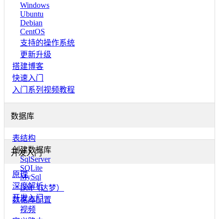
Windows
Ubuntu
Debian
CentOS
支持的操作系统
更新升级
搭建博客
快速入门
入门系列视频教程
数据库
表结构
创建数据库
开发入门
SqlServer
SQLite
原理
MySql
深度解析
DM（达梦）
开发入门
数据库配置
视频