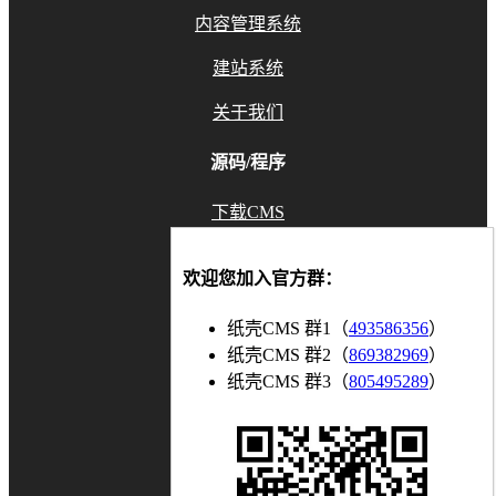
内容管理系统
建站系统
关于我们
源码/程序
下载CMS
GitHub
欢迎您加入官方群：
Gitee
纸壳CMS 群1（
493586356
）
联系我们
纸壳CMS 群2（
869382969
）
纸壳CMS 群3（
805495289
）
知乎
博客
bilibili