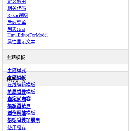
定义路由
相关代码
Razor视图
后端菜单
列表Grid
Html.EditorForModel
属性显示文本
主题模板
主题样式
主题模板
程序扩展
在线编辑模板
扩展组件模板
组件开发
自定义内容
插件扩展
模板语法
仪表盘扩展
制作网站模板
角色权限
模板组件扩展
自定义表单扩展
使用缓存