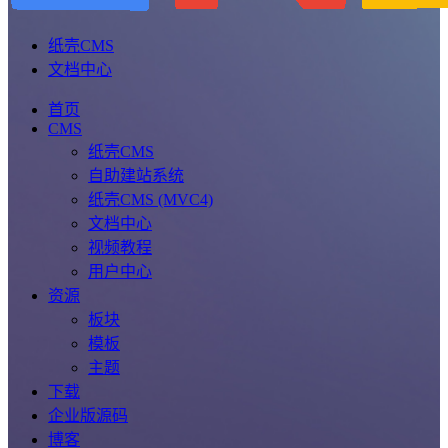
纸壳CMS
文档中心
首页
CMS
纸壳CMS
自助建站系统
纸壳CMS (MVC4)
文档中心
视频教程
用户中心
资源
板块
模板
主题
下载
企业版源码
博客