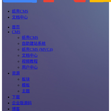
纸壳CMS
文档中心
首页
CMS
纸壳CMS
自助建站系统
纸壳CMS (MVC4)
文档中心
视频教程
用户中心
资源
板块
模板
主题
下载
企业版源码
博客