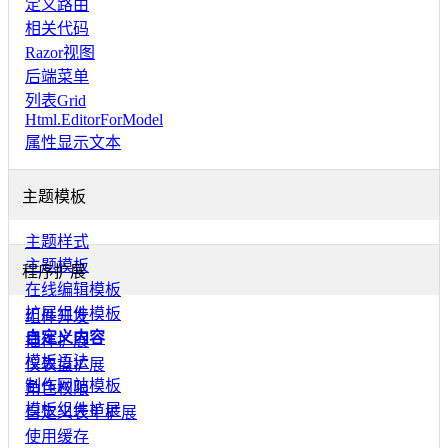
定义路由
相关代码
Razor视图
后端菜单
列表Grid
Html.EditorForModel
属性显示文本
主题模板
主题样式
主题模板
程序扩展
在线编辑模板
扩展组件模板
组件开发
自定义内容
插件扩展
模板语法
仪表盘扩展
制作网站模板
角色权限
模板组件扩展
自定义表单扩展
使用缓存