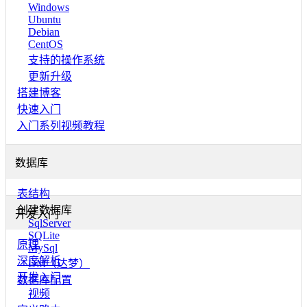
Windows
Ubuntu
Debian
CentOS
支持的操作系统
更新升级
搭建博客
快速入门
入门系列视频教程
数据库
表结构
创建数据库
开发入门
SqlServer
SQLite
原理
MySql
深度解析
DM（达梦）
开发入门
数据库配置
视频