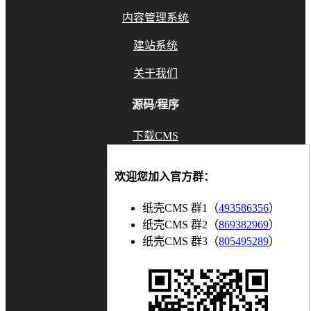
内容管理系统
建站系统
关于我们
源码/程序
下载CMS
GitHub
欢迎您加入官方群：
Gitee
纸壳CMS 群1（
493586356
）
联系我们
纸壳CMS 群2（
869382969
）
纸壳CMS 群3（
805495289
）
知乎
博客
bilibili