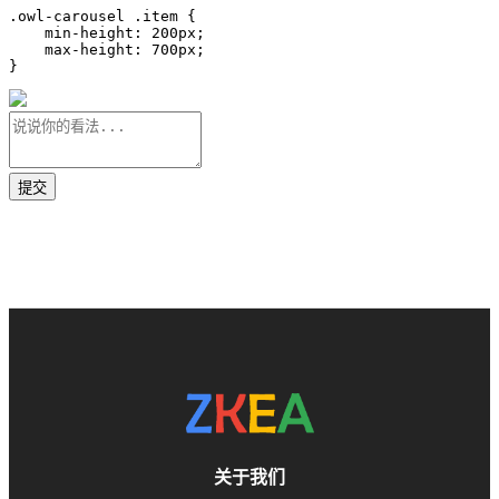
.owl-carousel .item {

    min-height: 200px;

    max-height: 700px;

}
关于我们