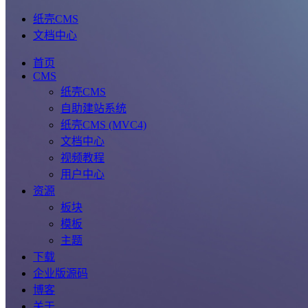
纸壳CMS
文档中心
首页
CMS
纸壳CMS
自助建站系统
纸壳CMS (MVC4)
文档中心
视频教程
用户中心
资源
板块
模板
主题
下载
企业版源码
博客
关于