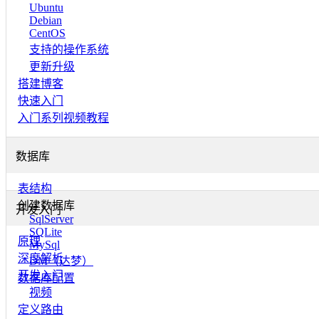
Ubuntu
Debian
CentOS
支持的操作系统
更新升级
搭建博客
快速入门
入门系列视频教程
数据库
表结构
创建数据库
开发入门
SqlServer
SQLite
原理
MySql
深度解析
DM（达梦）
开发入门
数据库配置
视频
定义路由