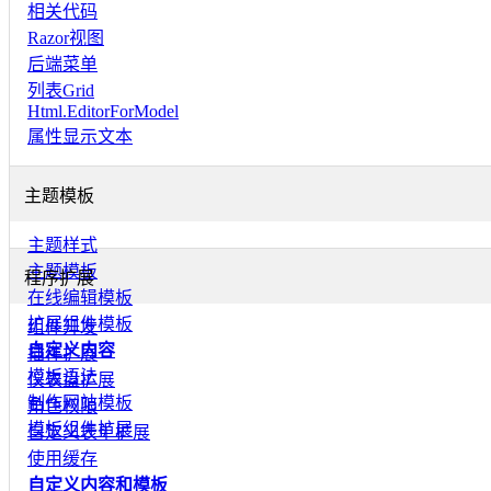
相关代码
Razor视图
后端菜单
列表Grid
Html.EditorForModel
属性显示文本
主题模板
主题样式
主题模板
程序扩展
在线编辑模板
扩展组件模板
组件开发
自定义内容
插件扩展
模板语法
仪表盘扩展
制作网站模板
角色权限
模板组件扩展
自定义表单扩展
使用缓存
自定义内容和模板