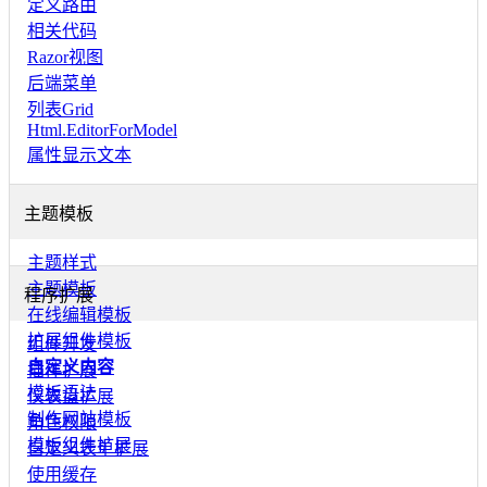
定义路由
相关代码
Razor视图
后端菜单
列表Grid
Html.EditorForModel
属性显示文本
主题模板
主题样式
主题模板
程序扩展
在线编辑模板
扩展组件模板
组件开发
自定义内容
插件扩展
模板语法
仪表盘扩展
制作网站模板
角色权限
模板组件扩展
自定义表单扩展
使用缓存