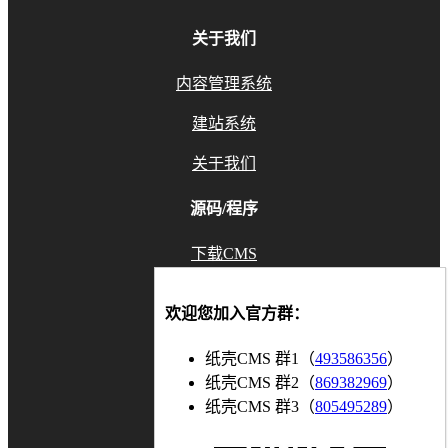
关于我们
内容管理系统
建站系统
关于我们
源码/程序
下载CMS
GitHub
欢迎您加入官方群：
Gitee
纸壳CMS 群1（
493586356
）
联系我们
纸壳CMS 群2（
869382969
）
纸壳CMS 群3（
805495289
）
知乎