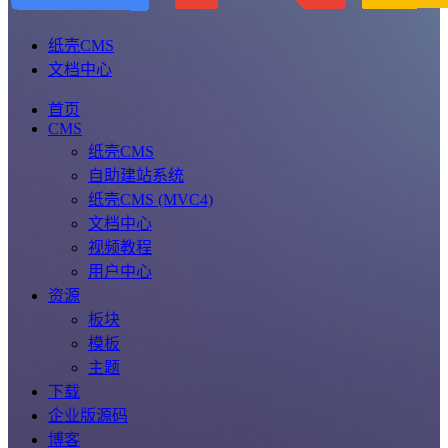
纸壳CMS
文档中心
首页
CMS
纸壳CMS
自助建站系统
纸壳CMS (MVC4)
文档中心
视频教程
用户中心
资源
板块
模板
主题
下载
企业版源码
博客