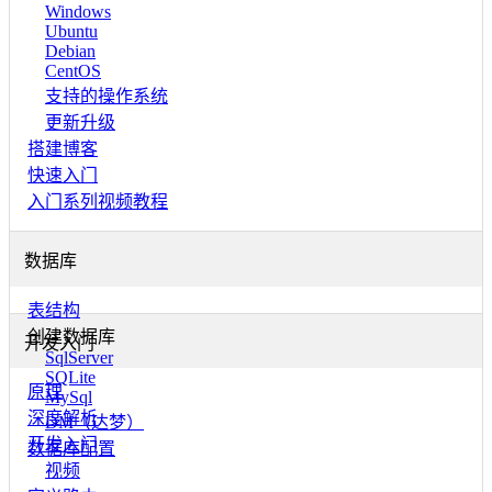
Windows
Ubuntu
Debian
CentOS
支持的操作系统
更新升级
搭建博客
快速入门
入门系列视频教程
数据库
表结构
创建数据库
开发入门
SqlServer
SQLite
原理
MySql
深度解析
DM（达梦）
开发入门
数据库配置
视频