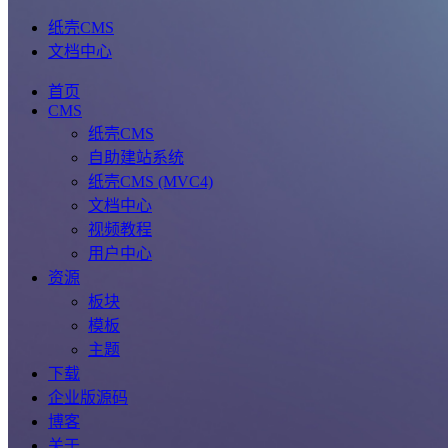
纸壳CMS
文档中心
首页
CMS
纸壳CMS
自助建站系统
纸壳CMS (MVC4)
文档中心
视频教程
用户中心
资源
板块
模板
主题
下载
企业版源码
博客
关于