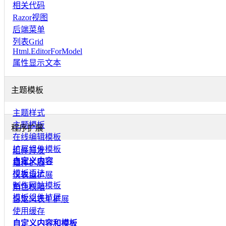
相关代码
Razor视图
后端菜单
列表Grid
Html.EditorForModel
属性显示文本
主题模板
主题样式
主题模板
程序扩展
在线编辑模板
扩展组件模板
组件开发
自定义内容
插件扩展
模板语法
仪表盘扩展
制作网站模板
角色权限
模板组件扩展
自定义表单扩展
使用缓存
自定义内容和模板