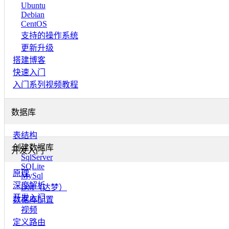
Ubuntu
Debian
CentOS
支持的操作系统
更新升级
搭建博客
快速入门
入门系列视频教程
数据库
表结构
创建数据库
开发入门
SqlServer
SQLite
原理
MySql
深度解析
DM（达梦）
开发入门
数据库配置
视频
定义路由