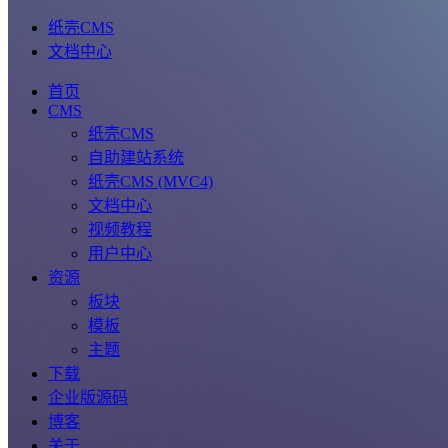
纸壳CMS
文档中心
首页
CMS
纸壳CMS
自助建站系统
纸壳CMS (MVC4)
文档中心
视频教程
用户中心
资源
板块
模板
主题
下载
企业版源码
博客
关于