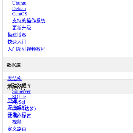
Ubuntu
Debian
CentOS
支持的操作系统
更新升级
搭建博客
快速入门
入门系列视频教程
数据库
表结构
创建数据库
开发入门
SqlServer
SQLite
原理
MySql
深度解析
DM（达梦）
开发入门
数据库配置
视频
定义路由