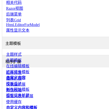
相关代码
Razor视图
后端菜单
列表Grid
Html.EditorForModel
属性显示文本
主题模板
主题样式
主题模板
程序扩展
在线编辑模板
扩展组件模板
组件开发
自定义内容
插件扩展
模板语法
仪表盘扩展
制作网站模板
角色权限
模板组件扩展
自定义表单扩展
使用缓存
自定义内容和模板