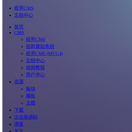
纸壳CMS
文档中心
首页
CMS
纸壳CMS
自助建站系统
纸壳CMS (MVC4)
文档中心
视频教程
用户中心
资源
板块
模板
主题
下载
企业版源码
博客
关于