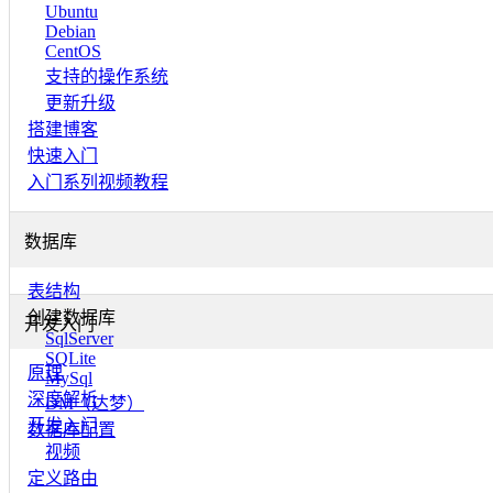
Ubuntu
Debian
CentOS
支持的操作系统
更新升级
搭建博客
快速入门
入门系列视频教程
数据库
表结构
创建数据库
开发入门
SqlServer
SQLite
原理
MySql
深度解析
DM（达梦）
开发入门
数据库配置
视频
定义路由