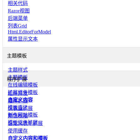
相关代码
Razor视图
后端菜单
列表Grid
Html.EditorForModel
属性显示文本
主题模板
主题样式
主题模板
程序扩展
在线编辑模板
扩展组件模板
组件开发
自定义内容
插件扩展
模板语法
仪表盘扩展
制作网站模板
角色权限
模板组件扩展
自定义表单扩展
使用缓存
自定义内容和模板